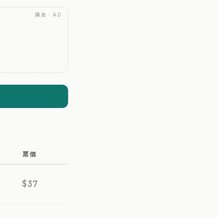
廣告 · AD
票價
$37