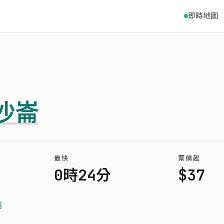
即時地圖
沙崙
最快
票價起
0時24分
$37
南