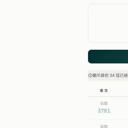
顯示其他 34 班已
車次
區間
3781
區間