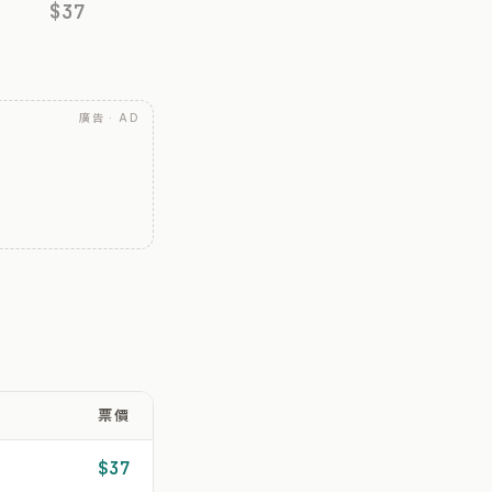
$37
廣告 · AD
票價
$37