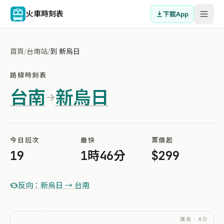
火車時刻表
下載App
首頁
/
台南站
/
到 新烏日
路線時刻表
台南
新烏日
今日班次
最快
票價起
19
1時46分
$299
反向：新烏日 → 台南
廣告 · AD