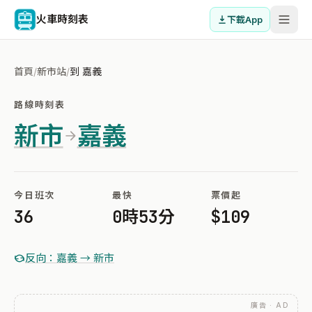
火車時刻表
下載App
首頁
/
新市站
/
到 嘉義
路線時刻表
新市
嘉義
今日班次
最快
票價起
36
0時53分
$109
反向：嘉義 → 新市
廣告 · AD