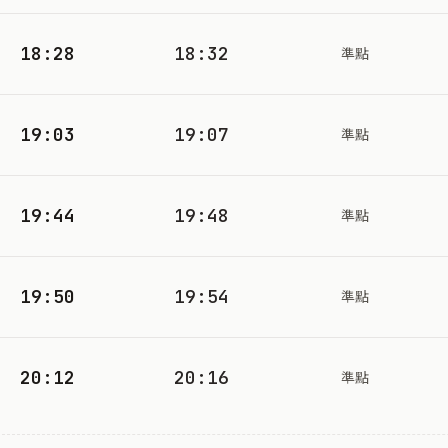
18:28
18:32
準點
19:03
19:07
準點
19:44
19:48
準點
19:50
19:54
準點
20:12
20:16
準點