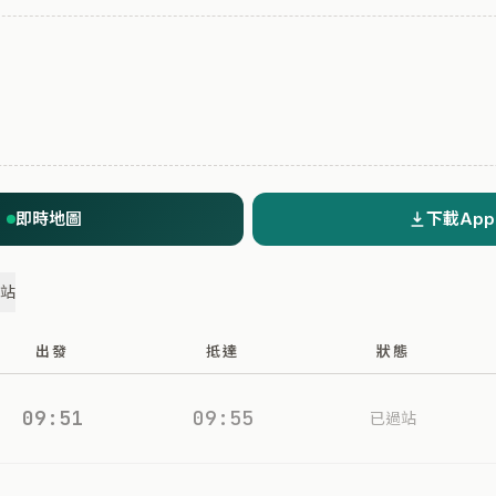
即時地圖
下載App
過站
出發
抵達
狀態
09:51
09:55
已過站