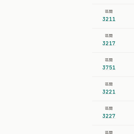
區間
3211
區間
3217
區間
3751
區間
3221
區間
3227
區間