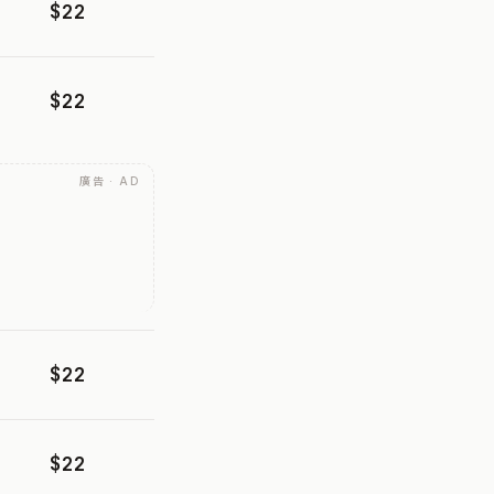
$22
$22
廣告 · AD
$22
$22