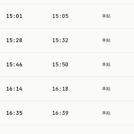
15:01
15:05
準點
15:28
15:32
準點
15:46
15:50
準點
16:14
16:18
準點
16:35
16:39
準點