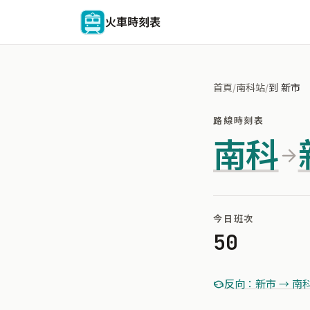
火車時刻表
首頁
/
南科站
/
到 新市
路線時刻表
南科
今日班次
50
反向：新市 → 南