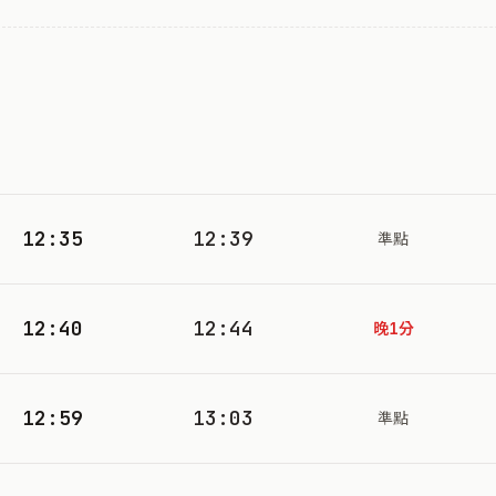
12:35
12:39
準點
12:40
12:44
晚1分
12:59
13:03
準點