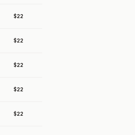
$22
$22
$22
$22
$22