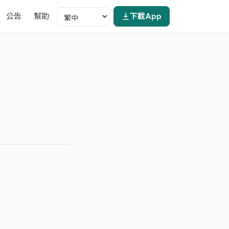
公告
幫助
下載App