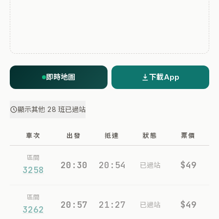
即時地圖
下載App
顯示其他 28 班已過站
車次
出發
抵達
狀態
票價
區間
20:30
20:54
$49
已過站
3258
區間
20:57
21:27
$49
已過站
3262