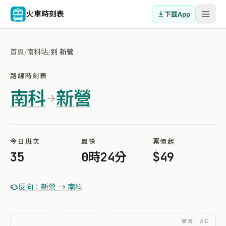
火車時刻表
下載App
首頁
/
南科站
/
到 新營
路線時刻表
南科
新營
今日班次
最快
票價起
35
0時24分
$49
反向：新營 → 南科
廣告 · AD