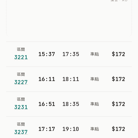
廣告 · AD
區間
15:37
17:35
$172
準點
3221
區間
16:11
18:11
$172
準點
3227
區間
16:51
18:35
$172
準點
3231
區間
17:17
19:10
$172
準點
3237