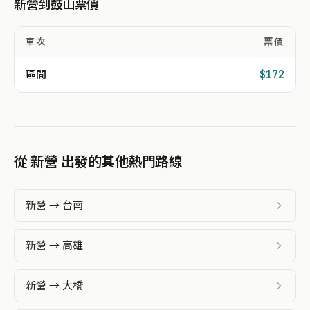
新營到鼓山票價
車次
票價
區間
$172
從 新營 出發的其他熱門路線
新營 → 台南
新營 → 高雄
新營 → 大橋