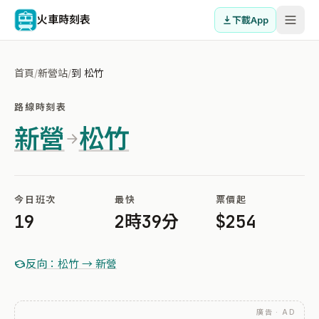
火車時刻表
下載App
首頁
/
新營站
/
到 松竹
路線時刻表
新營
松竹
今日班次
最快
票價起
19
2時39分
$254
反向：松竹 → 新營
廣告 · AD