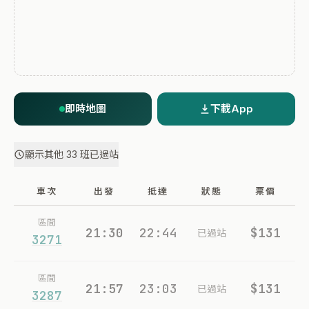
即時地圖
下載App
顯示其他 33 班已過站
車次
出發
抵達
狀態
票價
區間
21:30
22:44
$131
已過站
3271
區間
21:57
23:03
$131
已過站
3287