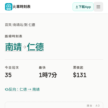
火車時刻表
下載App
首頁
/
南靖站
/
到 仁德
路線時刻表
南靖
仁德
今日班次
最快
票價起
35
1時7分
$131
反向：仁德 → 南靖
廣告 · AD