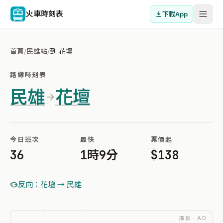
火車時刻表
下載App
首頁
/
民雄站
/
到 花壇
路線時刻表
民雄
花壇
今日班次
最快
票價起
36
1時9分
$138
反向：花壇 → 民雄
廣告 · AD