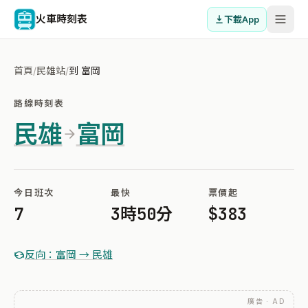
火車時刻表
下載App
首頁
/
民雄站
/
到 富岡
路線時刻表
民雄
富岡
今日班次
最快
票價起
7
3時50分
$383
反向：富岡 → 民雄
廣告 · AD