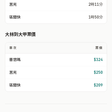
莒光
2時11分
區間快
1時50分
大林到大甲票價
車次
票價
普悠瑪
$324
莒光
$250
區間快
$209