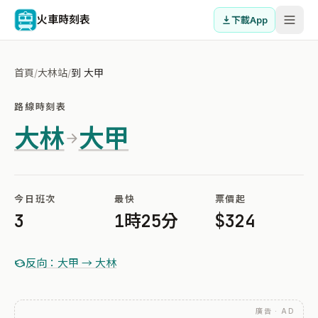
火車時刻表
下載App
首頁
/
大林站
/
到 大甲
路線時刻表
大林
大甲
今日班次
最快
票價起
3
1時25分
$324
反向：大甲 → 大林
廣告 · AD