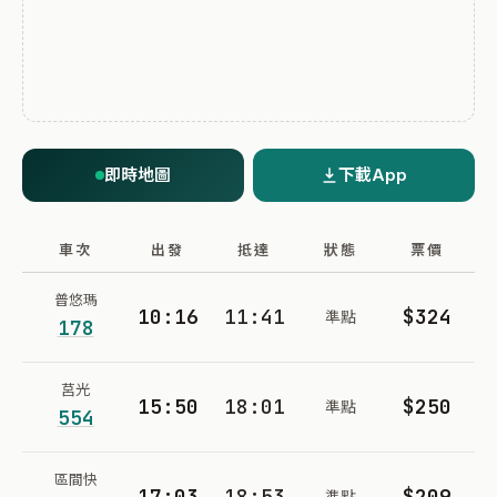
即時地圖
下載App
車次
出發
抵達
狀態
票價
普悠瑪
10:16
11:41
$324
準點
178
莒光
15:50
18:01
$250
準點
554
區間快
17:03
18:53
$209
準點