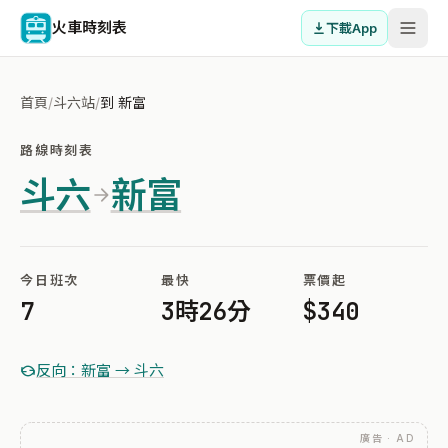
火車時刻表
下載App
首頁
/
斗六站
/
到 新富
路線時刻表
斗六
新富
今日班次
最快
票價起
7
3時26分
$340
反向：新富 → 斗六
廣告 · AD