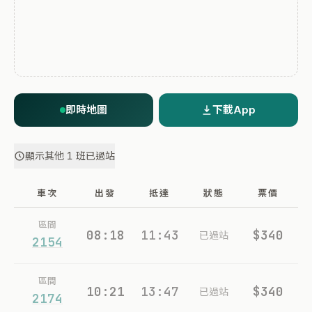
即時地圖
下載App
顯示其他 1 班已過站
車次
出發
抵達
狀態
票價
區間
08:18
11:43
$340
已過站
2154
區間
10:21
13:47
$340
已過站
2174