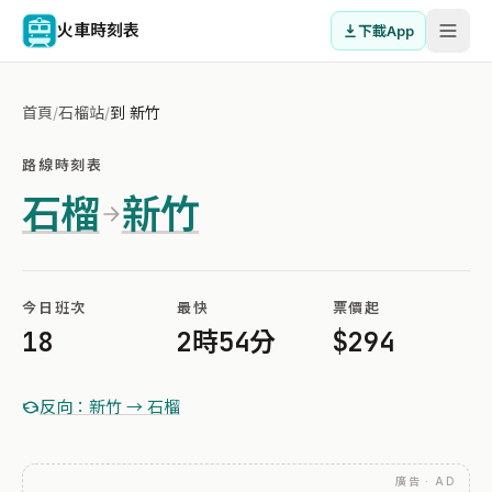
火車時刻表
下載App
首頁
/
石榴站
/
到 新竹
路線時刻表
石榴
新竹
今日班次
最快
票價起
18
2時54分
$294
反向：新竹 → 石榴
廣告 · AD