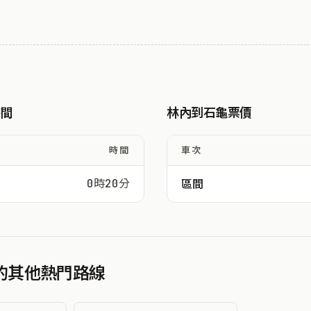
時間
林內到石龜票價
時間
車次
0時20分
區間
發的其他熱門路線