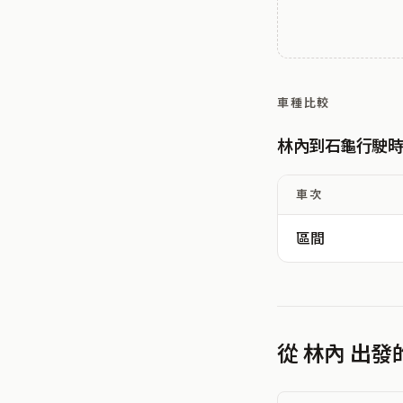
車種比較
林內到石龜行駛
車次
區間
從 林內 出