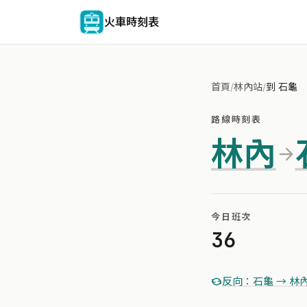
火車時刻表
首頁
/
林內站
/
到 石龜
路線時刻表
林內
今日班次
36
反向：石龜 → 林