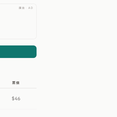
廣告 · AD
票價
$46