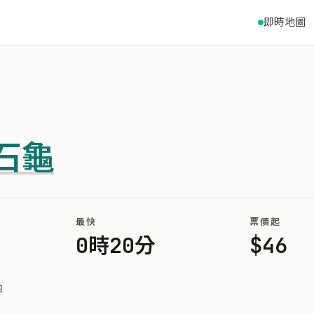
即時地圖
石龜
最快
票價起
0時20分
$46
內