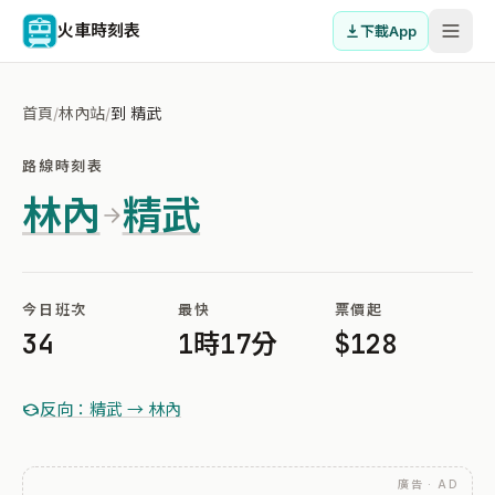
火車時刻表
下載App
首頁
/
林內站
/
到 精武
路線時刻表
林內
精武
今日班次
最快
票價起
34
1時17分
$128
反向：精武 → 林內
廣告 · AD