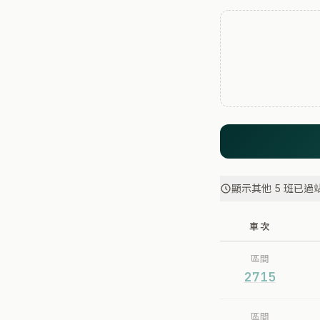
顯示其他 5 班已過
車次
區間
2715
區間