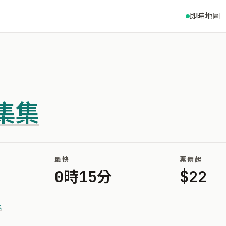
即時地圖
集集
最快
票價起
0時15分
$22
水