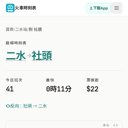
火車時刻表
下載App
首頁
/
二水站
/
到 社頭
路線時刻表
二水
社頭
今日班次
最快
票價起
41
0時11分
$22
反向：社頭 → 二水
廣告 · AD