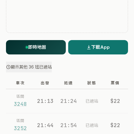
即時地圖
下載App
顯示其他 36 班已過站
車次
出發
抵達
狀態
票價
區間
21:13
21:24
$22
已過站
3248
區間
21:44
21:54
$22
已過站
3252