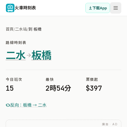
火車時刻表
下載App
首頁
/
二水站
/
到 板橋
路線時刻表
二水
板橋
今日班次
最快
票價起
15
2時54分
$397
反向：板橋 → 二水
廣告 · AD