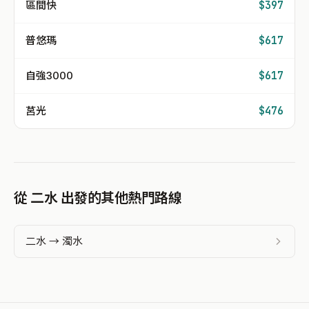
區間快
$397
普悠瑪
$617
自強3000
$617
莒光
$476
從 二水 出發的其他熱門路線
二水 → 濁水