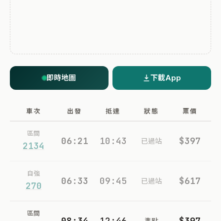
即時地圖
下載App
車次
出發
抵達
狀態
票價
區間
06:21
10:43
$397
已過站
2134
自強
06:33
09:45
$617
已過站
270
區間
08:34
12:46
$397
準點