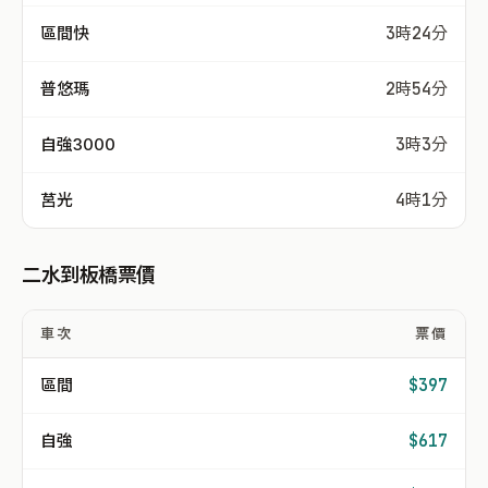
區間快
3時24分
普悠瑪
2時54分
自強3000
3時3分
莒光
4時1分
二水到板橋票價
車次
票價
區間
$397
自強
$617