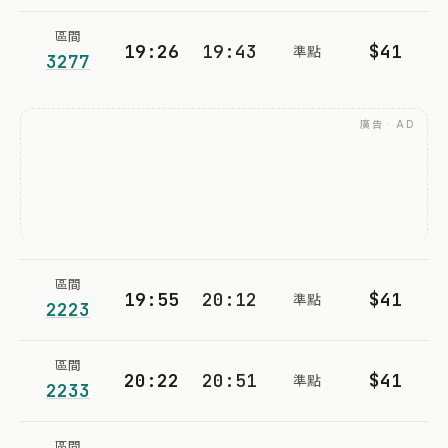
區間
19:26
19:43
$41
準點
3277
廣告 · AD
區間
19:55
20:12
$41
準點
2223
區間
20:22
20:51
$41
準點
2233
區間