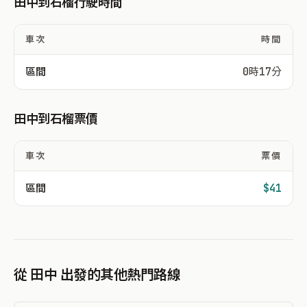
田中到石榴行駛時間
車次
時間
區間
0時17分
田中到石榴票價
車次
票價
區間
$41
從 田中 出發的其他熱門路線