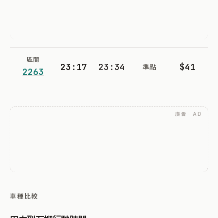
區間
23:17
23:34
$41
準點
2263
廣告 · AD
車種比較