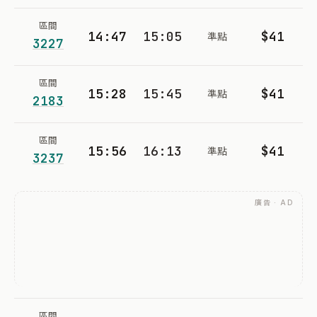
區間
14:47
15:05
$41
準點
3227
區間
15:28
15:45
$41
準點
2183
區間
15:56
16:13
$41
準點
3237
廣告 · AD
區間