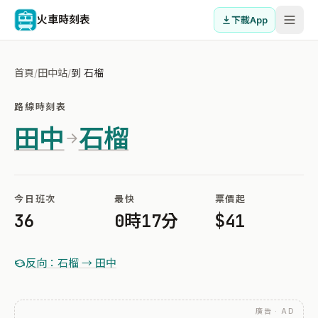
火車時刻表
下載App
首頁
/
田中站
/
到 石榴
路線時刻表
田中
石榴
今日班次
最快
票價起
36
0時17分
$41
反向：石榴 → 田中
廣告 · AD