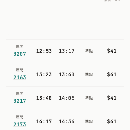
廣告 · AD
區間
12:53
13:17
$41
準點
3207
區間
13:23
13:40
$41
準點
2163
區間
13:48
14:05
$41
準點
3217
區間
14:17
14:34
$41
準點
2173