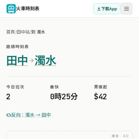
火車時刻表
下載App
首頁
/
田中站
/
到 濁水
路線時刻表
田中
濁水
今日班次
最快
票價起
2
0時25分
$42
反向：濁水 → 田中
廣告 · AD