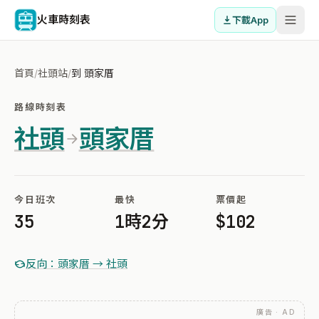
火車時刻表
下載App
首頁
/
社頭站
/
到 頭家厝
路線時刻表
社頭
頭家厝
今日班次
最快
票價起
35
1時2分
$102
反向：頭家厝 → 社頭
廣告 · AD