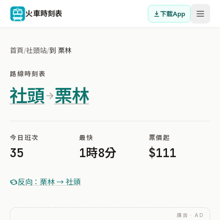
火車時刻表
下載App
首頁
/
社頭站
/
到 栗林
路線時刻表
社頭
栗林
今日班次
最快
票價起
35
1時8分
$111
反向：栗林 → 社頭
廣告 · AD