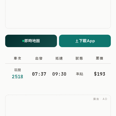
即時地圖
下載App
車次
出發
抵達
狀態
票價
區間
07:37
09:30
$193
準點
2518
廣告 · AD