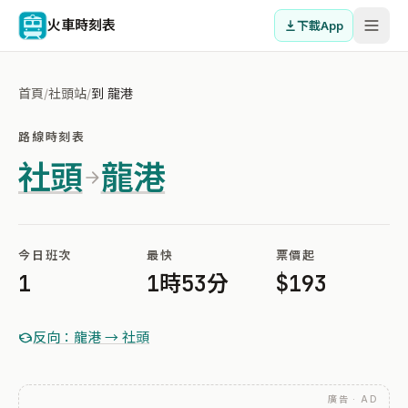
火車時刻表
下載App
首頁
/
社頭站
/
到 龍港
路線時刻表
社頭
龍港
今日班次
最快
票價起
1
1時53分
$193
反向：龍港 → 社頭
廣告 · AD