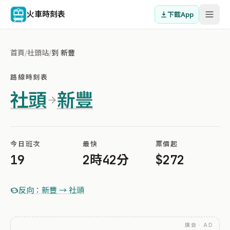
火車時刻表
下載App
首頁
/
社頭站
/
到 新豐
路線時刻表
社頭
新豐
今日班次
最快
票價起
19
2時42分
$272
反向：新豐 → 社頭
廣告 · AD