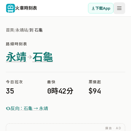
火車時刻表
下載App
首頁
/
永靖站
/
到 石龜
路線時刻表
永靖
石龜
今日班次
最快
票價起
35
0時42分
$94
反向：石龜 → 永靖
廣告 · AD