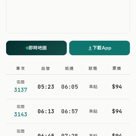
即時地圖
下載App
車次
出發
抵達
狀態
票價
區間
05:23
06:05
$94
準點
3137
區間
06:13
06:57
$94
準點
3143
區間
06:45
07:28
$94
準點