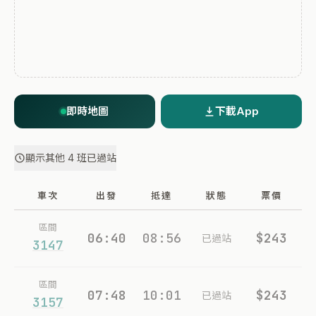
即時地圖
下載App
顯示其他 4 班已過站
車次
出發
抵達
狀態
票價
區間
06:40
08:56
$243
已過站
3147
區間
07:48
10:01
$243
已過站
3157