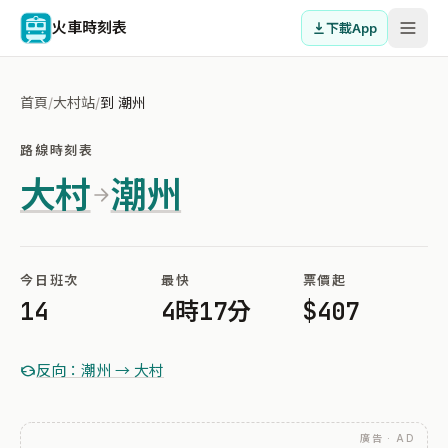
火車時刻表
下載App
首頁
/
大村站
/
到 潮州
路線時刻表
大村
潮州
今日班次
最快
票價起
14
4時17分
$407
反向：潮州 → 大村
廣告 · AD