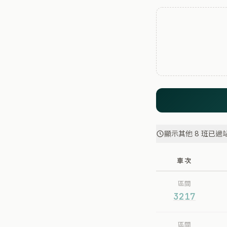
顯示其他 8 班已過
車次
區間
3217
區間