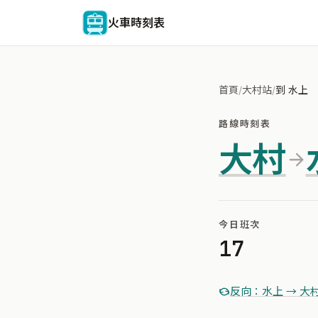
火車時刻表
首頁
/
大村站
/
到 水上
路線時刻表
大村
今日班次
17
反向：水上 → 大