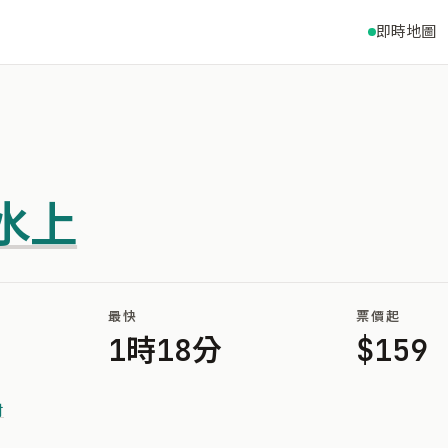
即時地圖
水上
最快
票價起
1時18分
$159
村