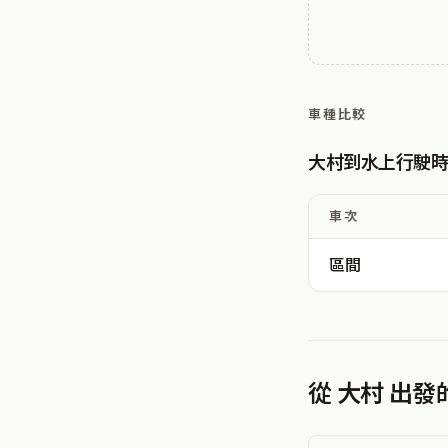
車種比較
大村到水上行駛
車次
區間
從 大村 出