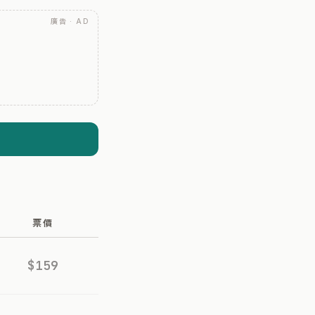
廣告 · AD
票價
$159