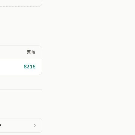
票價
$315
中