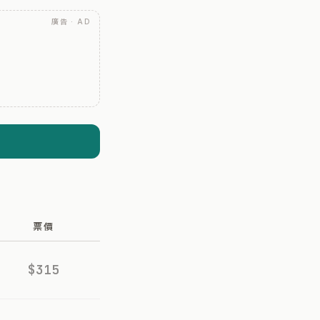
廣告 · AD
票價
$315