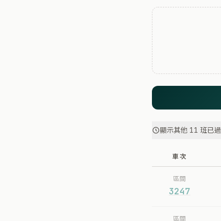
顯示其他 11 班已
車次
區間
3247
區間