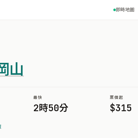
即時地圖
岡山
最快
票價起
2時50分
$315
壇