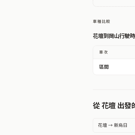
車種比較
花壇到岡山行駛
車次
區間
從 花壇 出
花壇 → 新烏日