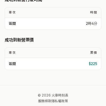
車次
時間
區間
2時4分
成功到新營票價
車次
票價
區間
$225
© 2026 火車時刻表
服務條款
隱私權政策