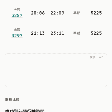
區間
20:06
22:09
$225
準點
3287
區間
21:13
23:11
$225
準點
3297
廣告 · AD
車種比較
成功到新營行駛時間