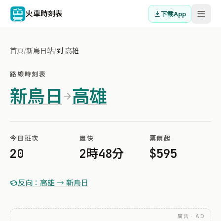
火車時刻表
下載App
首頁
/
新烏日站
/
到 高雄
路線時刻表
新烏日
高雄
今日班次
最快
票價起
20
2時48分
$595
反向：高雄 → 新烏日
廣告 · AD