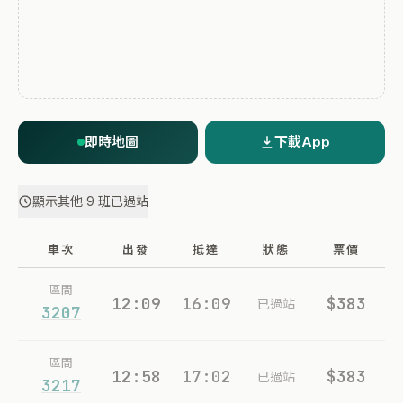
即時地圖
下載App
顯示其他 9 班已過站
車次
出發
抵達
狀態
票價
區間
12:09
16:09
$383
已過站
3207
區間
12:58
17:02
$383
已過站
3217