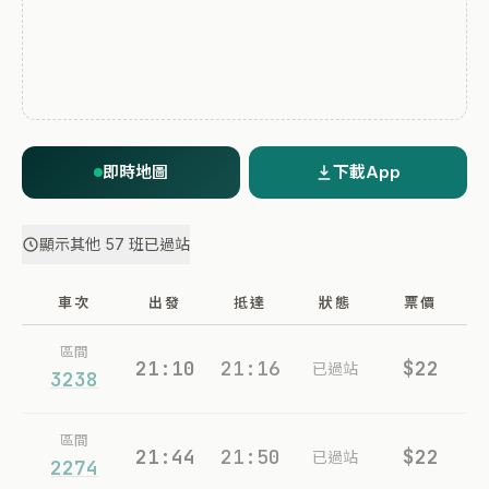
即時地圖
下載App
顯示其他 57 班已過站
車次
出發
抵達
狀態
票價
區間
21:10
21:16
$22
已過站
3238
區間
21:44
21:50
$22
已過站
2274