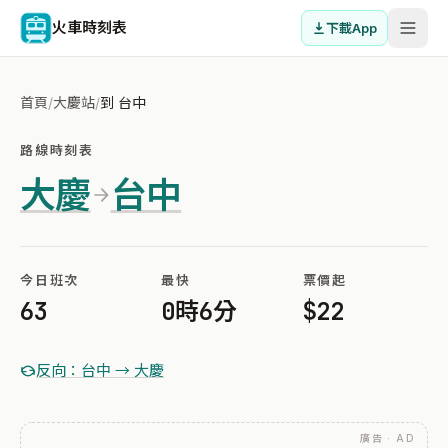
火車時刻表
下載App
首頁
/
大慶站
/
到 台中
路線時刻表
大慶
台中
今日班次
最快
票價起
63
0時6分
$22
反向：台中 → 大慶
廣告 · AD