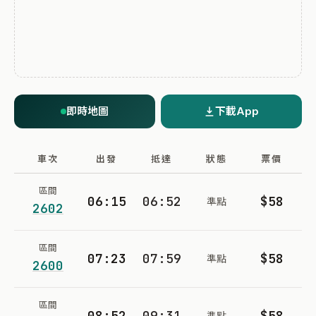
即時地圖
下載App
車次
出發
抵達
狀態
票價
區間
06:15
06:52
$58
準點
2602
區間
07:23
07:59
$58
準點
2600
區間
08:52
09:31
$58
準點