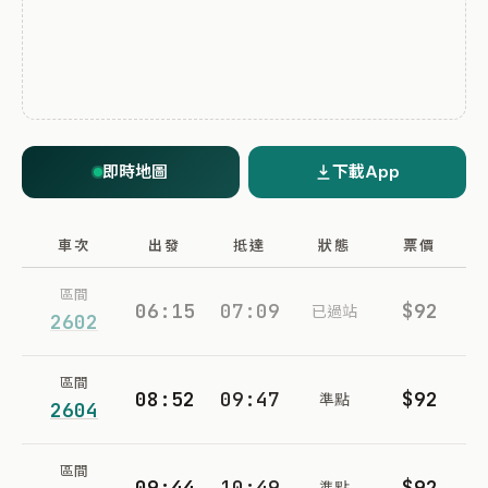
即時地圖
下載App
車次
出發
抵達
狀態
票價
區間
06:15
07:09
$92
已過站
2602
區間
08:52
09:47
$92
準點
2604
區間
09:44
10:49
$92
準點