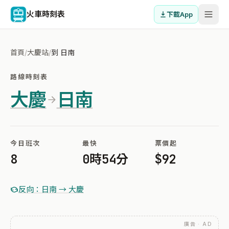
火車時刻表
下載App
首頁
/
大慶站
/
到 日南
路線時刻表
大慶
日南
今日班次
最快
票價起
8
0時54分
$92
反向：日南 → 大慶
廣告 · AD