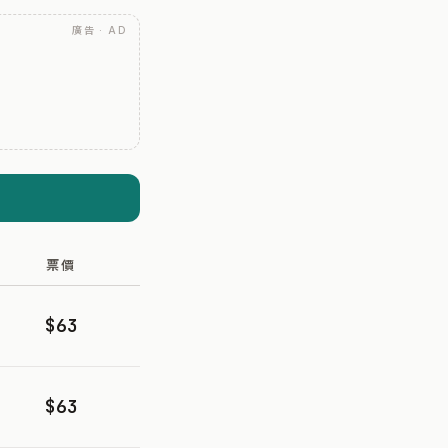
廣告 · AD
票價
$63
$63