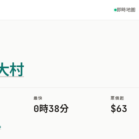
即時地圖
大村
最快
票價起
0時38分
$63
中