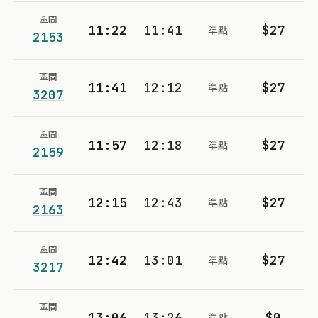
區間
11:22
11:41
$27
準點
2153
區間
11:41
12:12
$27
準點
3207
區間
11:57
12:18
$27
準點
2159
區間
12:15
12:43
$27
準點
2163
區間
12:42
13:01
$27
準點
3217
區間
13:06
13:26
$0
準點