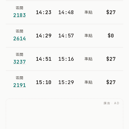
區間
14:23
14:48
$27
準點
2183
區間
14:29
14:57
$0
準點
2614
區間
14:51
15:16
$27
準點
3237
區間
15:10
15:29
$27
準點
2191
廣告 · AD