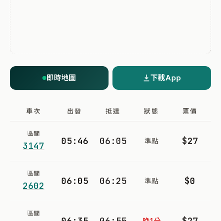
即時地圖
下載App
車次
出發
抵達
狀態
票價
區間
05:46
06:05
$27
準點
3147
區間
06:05
06:25
$0
準點
2602
區間
06:35
06:55
$27
晚1分