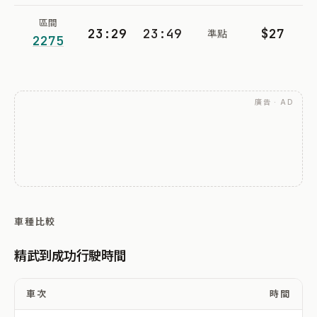
區間
23:29
23:49
$27
準點
2275
廣告 · AD
車種比較
精武到成功行駛時間
車次
時間