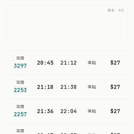
廣告 · AD
區間
20:45
21:12
$27
準點
3297
區間
21:18
21:38
$27
準點
2253
區間
21:36
22:04
$27
準點
2257
區間