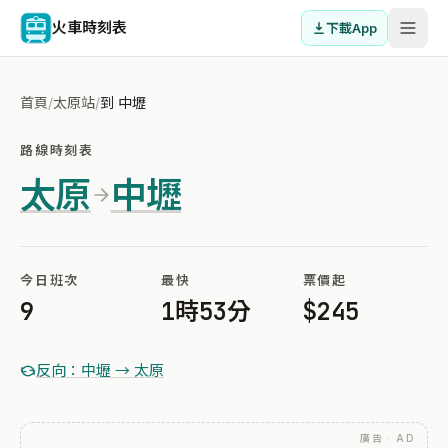
火車時刻表
下載App
首頁
/
太原站
/
到 中壢
路線時刻表
太原
中壢
今日班次
最快
票價起
9
1時53分
$245
反向：中壢 → 太原
廣告 · AD