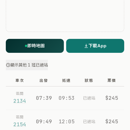
即時地圖
下載App
顯示其他 1 班已過站
車次
出發
抵達
狀態
票價
區間
07:39
09:53
$245
已過站
2134
區間
09:49
12:05
$245
已過站
2154