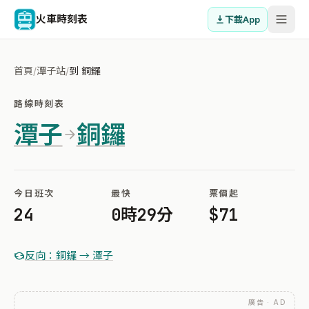
火車時刻表
下載App
首頁
/
潭子站
/
到 銅鑼
路線時刻表
潭子
銅鑼
今日班次
最快
票價起
24
0時29分
$71
反向：銅鑼 → 潭子
廣告 · AD