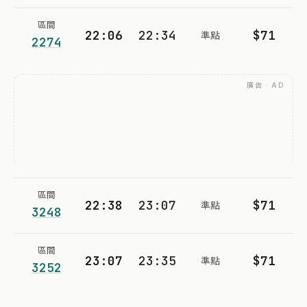
區間
22:06
22:34
$71
準點
2274
廣告 · AD
區間
22:38
23:07
$71
準點
3248
區間
23:07
23:35
$71
準點
3252