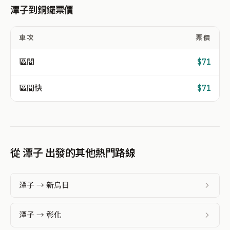
潭子到銅鑼票價
車次
票價
區間
$71
區間快
$71
從 潭子 出發的其他熱門路線
潭子 → 新烏日
潭子 → 彰化