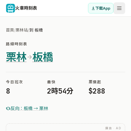
火車時刻表
下載App
首頁
/
栗林站
/
到 板橋
路線時刻表
栗林
板橋
今日班次
最快
票價起
8
2時54分
$288
反向：板橋 → 栗林
廣告 · AD