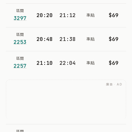
區間
20:20
21:12
$69
準點
3297
區間
20:48
21:38
$69
準點
2253
區間
21:10
22:04
$69
準點
2257
廣告 · AD
區間