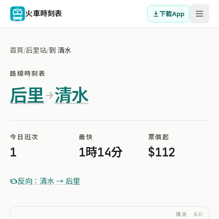
火車時刻表
下載App
首頁
/
后里站
/
到 清水
路線時刻表
后里
清水
今日班次
最快
票價起
1
1時14分
$112
反向：清水 → 后里
廣告 · AD