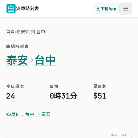
火車時刻表
下載App
首頁
/
泰安站
/
到 台中
路線時刻表
泰安
台中
今日班次
最快
票價起
24
0時31分
$51
反向：台中 → 泰安
廣告 · AD