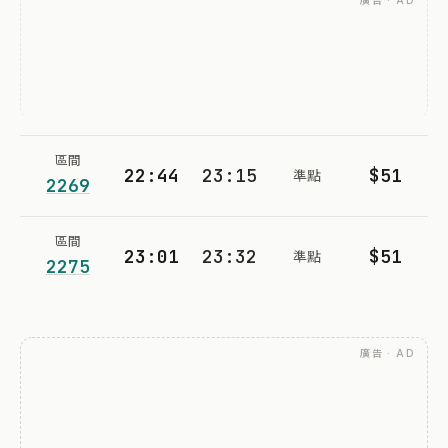
廣告 · AD
區間
22:44
23:15
$51
準點
2269
區間
23:01
23:32
$51
準點
2275
廣告 · AD