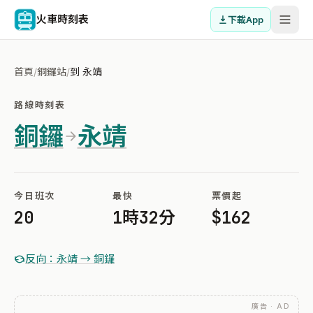
火車時刻表
下載App
首頁
/
銅鑼站
/
到 永靖
路線時刻表
銅鑼
永靖
今日班次
最快
票價起
20
1時32分
$162
反向：永靖 → 銅鑼
廣告 · AD