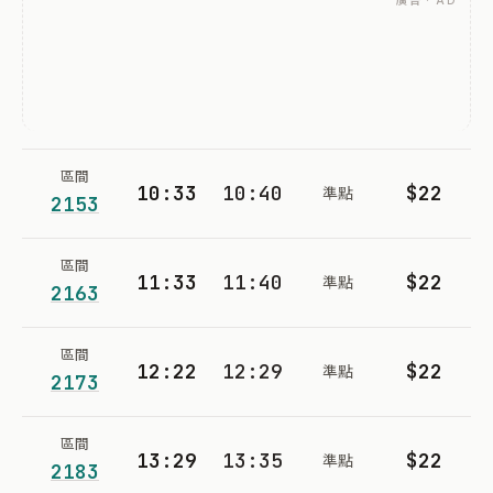
廣告 · AD
區間
10:33
10:40
$22
準點
2153
區間
11:33
11:40
$22
準點
2163
區間
12:22
12:29
$22
準點
2173
區間
13:29
13:35
$22
準點
2183