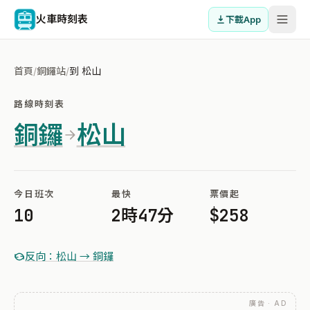
火車時刻表
下載App
首頁
/
銅鑼站
/
到 松山
路線時刻表
銅鑼
松山
今日班次
最快
票價起
10
2時47分
$258
反向：松山 → 銅鑼
廣告 · AD