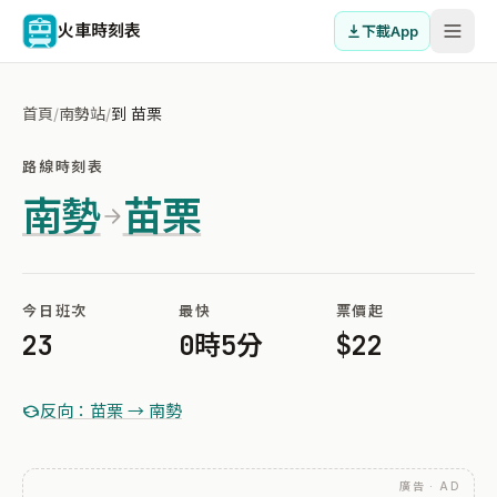
火車時刻表
下載App
首頁
/
南勢站
/
到 苗栗
路線時刻表
南勢
苗栗
今日班次
最快
票價起
23
0時5分
$22
反向：苗栗 → 南勢
廣告 · AD