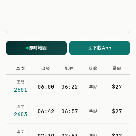
即時地圖
下載App
車次
出發
抵達
狀態
票價
區間
06:00
06:22
$27
準點
2601
區間
06:42
06:57
$27
準點
2603
區間
07:39
07:53
$27
準點