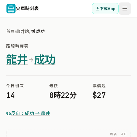
火車時刻表
下載App
首頁
/
龍井站
/
到 成功
路線時刻表
龍井
成功
今日班次
最快
票價起
14
0時22分
$27
反向：成功 → 龍井
廣告 · AD