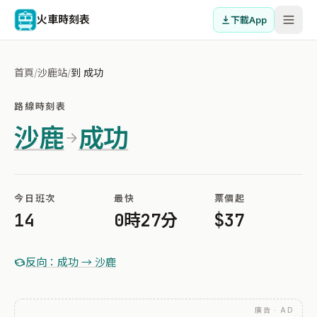
火車時刻表
下載App
首頁
/
沙鹿站
/
到 成功
路線時刻表
沙鹿
成功
今日班次
最快
票價起
14
0時27分
$37
反向：成功 → 沙鹿
廣告 · AD