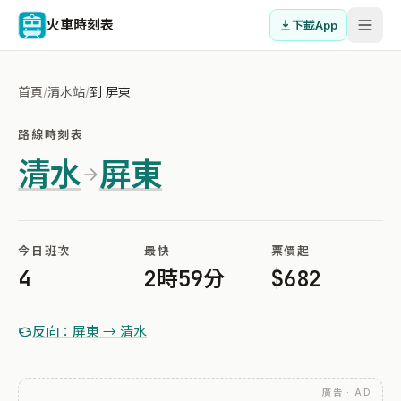
火車時刻表
下載App
首頁
/
清水站
/
到 屏東
路線時刻表
清水
屏東
今日班次
最快
票價起
4
2時59分
$682
反向：屏東 → 清水
廣告 · AD