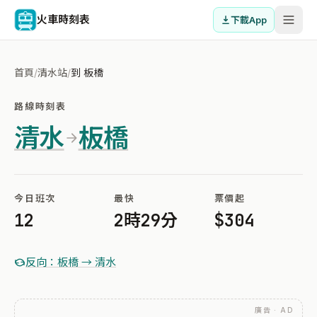
火車時刻表
下載App
首頁
/
清水站
/
到 板橋
路線時刻表
清水
板橋
今日班次
最快
票價起
12
2時29分
$304
反向：板橋 → 清水
廣告 · AD