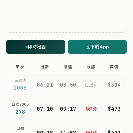
即時地圖
下載App
車次
出發
抵達
狀態
票價
區間快
06:21
08:50
$304
已過站
2008
自強3000
07:10
09:17
$473
晚3分
278
自強
09:38
11:58
$473
晚1分